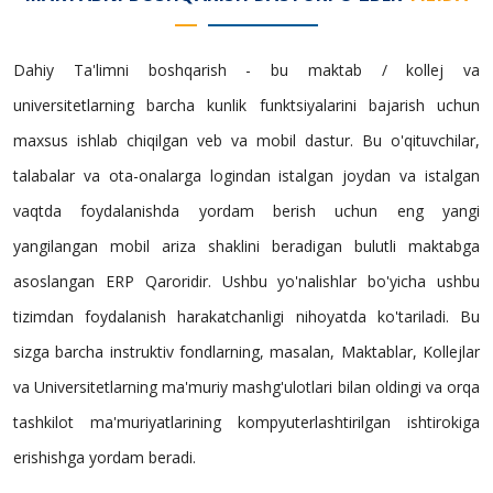
Dahiy Ta'limni boshqarish - bu maktab / kollej va
universitetlarning barcha kunlik funktsiyalarini bajarish uchun
maxsus ishlab chiqilgan veb va mobil dastur. Bu o'qituvchilar,
talabalar va ota-onalarga logindan istalgan joydan va istalgan
vaqtda foydalanishda yordam berish uchun eng yangi
yangilangan mobil ariza shaklini beradigan bulutli maktabga
asoslangan ERP Qaroridir. Ushbu yo'nalishlar bo'yicha ushbu
tizimdan foydalanish harakatchanligi nihoyatda ko'tariladi. Bu
sizga barcha instruktiv fondlarning, masalan, Maktablar, Kollejlar
va Universitetlarning ma'muriy mashg'ulotlari bilan oldingi va orqa
tashkilot ma'muriyatlarining kompyuterlashtirilgan ishtirokiga
erishishga yordam beradi.