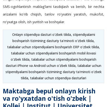
SMS-ogohlantirish mablag'larni tasdiqlash va berish, bir nechta
arizalarni ko'rib chiqish, tanlov ro'yxatini yaratish, mukofot,
ro'yxatga olish, ish yuritish va boshqalar.
Onlayn stipendiya dasturi o'zbek tilida, stipendiyalarni
boshqarish tizimining dasturiy ta'minoti o'zbek tilida,
talabalar uchun stipendiyalarni boshqarish ERP o'zbek tilida,
talabalar uchun stipendiyalarni boshqarish mobil ilovasi
o'zbek tilida, talabalar uchun stipendiyalarni boshqarish
dasturi iPhone va Android uchun o'zbek tilida, talabalar uchun
stipendiyalarni boshqarish tizimining dasturiy ta'minoti o'zbek
tilida, talabalar uchun stipendiya dasturlari
Maktabga bepul onlayn kirish
va ro'yxatdan o'tish o'zbek |
Kollej | Institut | Universitet