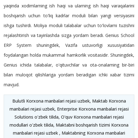
yaqinda xodimlarning ish haqi va ularning ish haqi varaqalarini
boshqarish uchun to'liq kadrlar moduli bilan yangi versiyasini
ishga tushirdi. Moliya moduli talabalar uchun to'lovlarni tuzishni
rejalashtirish va tayinlashda sizga yordam beradi. Genius School
ERP System shuningdek, Vazifa ustuvorligi xususiyatidan
foydalangan holda mukammal hamkorlik vositasidir. Shuningdek,
Genius ichida talabalar, o'qituvchilar va ota-onalarning bir-biri
bilan muloqot qilishlariga yordam beradigan ichki xabar tizimi
mavjud.
Bulutli Korxona manbalari rejasi uzbek, Maktab Korxona
manbalari rejasi uzbek, Enterprise Korxona manbalari rejasi
Solutions o'zbek tilida, O'quv Korxona manbalari rejasi
modullari o'zbek tilida, Maktabni boshqarish tizimi Korxona
manbalari rejasi uzbek , Maktabning Korxona manbalari