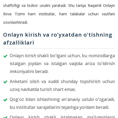
shaffofligi va tezkor usulini yaratadi. Shu tariqa Raqamli Onlayn
Ilova Tizimi ham institutlar, ham talabalar uchun vazifani
osonlashtiradi.
Onlayn kirish va ro'yxatdan o'tishning
afzalliklari
Onlayn kirish shakli bo'lgani uchun, bu nomzodlarga
istalgan joydan va istalgan vaqtda ariza to'ldirish
imkoniyatini beradi.
Anketani olish va xuddi shunday topshirish uchun
uzoq navbatda turish shart emas.
Qog'oz bilan ishlashning an'anaviy uslubi o'zgaradi,
bu institutlar xarajatlarini tejashga yordam beradi.
Onlayn kirish shakli istalmagan ma'lumotlarni