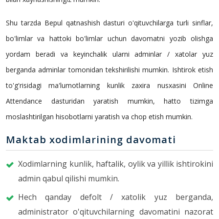
Shu tarzda Bepul qatnashish dasturi o'qituvchilarga turli sinflar,
bo'limlar va hattoki bo'limlar uchun davomatni yozib olishga
yordam beradi va keyinchalik ularni adminlar / xatolar yuz
berganda adminlar tomonidan tekshirilishi mumkin. Ishtirok etish
to'g'risidagi ma'lumotlarning kunlik zaxira nusxasini Online
Attendance dasturidan yaratish mumkin, hatto tizimga
moslashtirilgan hisobotlarni yaratish va chop etish mumkin.
Maktab xodimlarining davomati
Xodimlarning kunlik, haftalik, oylik va yillik ishtirokini
admin qabul qilishi mumkin.
Hech qanday defolt / xatolik yuz berganda,
administrator o'qituvchilarning davomatini nazorat