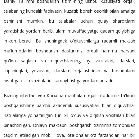
Dahiy Ta'limni boshqarish tizimi-ning ushbu xususiyati orqali;
talabaning kundalik faoliyatini kuzatib borish osonlik bilan amalga
oshirilishi mumkin, bu talabalar uchun qulay sharoitlarni
yaratishda yordam berib, ularni muvaffaqiyatga qadam qo'yishiga
imkon beradi. Bu shuningdek o'qituvchilarga raqamli maktab
ma'lumotlarini boshqarish dasturimiz orqali hamma narsani
qo'lda saqlash va o'quvchilarning uy vazifalari, darslari,
topshiriqlari, yozuvlari, darslarni rejalashtirish va boshqalarni
hisobga olish vazifalarini kamaytirishga yordam beradi.
Bizning interfaol veb-Korxona manbalari rejasi modulimiz ta'limni
boshqarishning barcha akademik xususiyatlari bilan o'quvchilar
natijalariga yo'naltirilgan turli xil o'quv va o'qitish vositalari bilan
birlashtirilgan. Onlayn maktabni boshqarish tizimimiz tomonidan
taqdim etiladigan mobil ilova, ota-onalar o'z farzandlari har bir