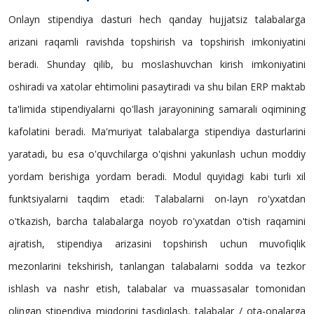
Onlayn stipendiya dasturi hech qanday hujjatsiz talabalarga
arizani raqamli ravishda topshirish va topshirish imkoniyatini
beradi. Shunday qilib, bu moslashuvchan kirish imkoniyatini
oshiradi va xatolar ehtimolini pasaytiradi va shu bilan ERP maktab
ta'limida stipendiyalarni qo'llash jarayonining samarali oqimining
kafolatini beradi. Ma'muriyat talabalarga stipendiya dasturlarini
yaratadi, bu esa o'quvchilarga o'qishni yakunlash uchun moddiy
yordam berishiga yordam beradi. Modul quyidagi kabi turli xil
funktsiyalarni taqdim etadi: Talabalarni on-layn ro'yxatdan
o'tkazish, barcha talabalarga noyob ro'yxatdan o'tish raqamini
ajratish, stipendiya arizasini topshirish uchun muvofiqlik
mezonlarini tekshirish, tanlangan talabalarni sodda va tezkor
ishlash va nashr etish, talabalar va muassasalar tomonidan
olingan stipendiya miqdorini tasdiqlash, talabalar / ota-onalarga