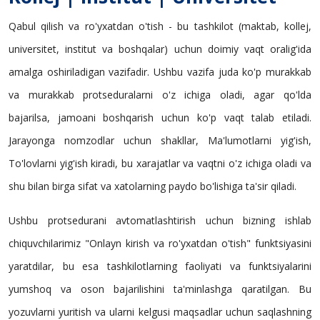
Qabul qilish va ro'yxatdan o'tish - bu tashkilot (maktab, kollej,
universitet, institut va boshqalar) uchun doimiy vaqt oralig'ida
amalga oshiriladigan vazifadir. Ushbu vazifa juda ko'p murakkab
va murakkab protseduralarni o'z ichiga oladi, agar qo'lda
bajarilsa, jamoani boshqarish uchun ko'p vaqt talab etiladi.
Jarayonga nomzodlar uchun shakllar, Ma'lumotlarni yig'ish,
To'lovlarni yig'ish kiradi, bu xarajatlar va vaqtni o'z ichiga oladi va
shu bilan birga sifat va xatolarning paydo bo'lishiga ta'sir qiladi.
Ushbu protsedurani avtomatlashtirish uchun bizning ishlab
chiquvchilarimiz "Onlayn kirish va ro'yxatdan o'tish" funktsiyasini
yaratdilar, bu esa tashkilotlarning faoliyati va funktsiyalarini
yumshoq va oson bajarilishini ta'minlashga qaratilgan. Bu
yozuvlarni yuritish va ularni kelgusi maqsadlar uchun saqlashning