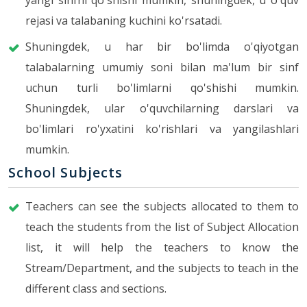
yangi sinfni qo'shishi mumkin, shuningdek, u o'quv
rejasi va talabaning kuchini ko'rsatadi.
Shuningdek, u har bir bo'limda o'qiyotgan
talabalarning umumiy soni bilan ma'lum bir sinf
uchun turli bo'limlarni qo'shishi mumkin.
Shuningdek, ular o'quvchilarning darslari va
bo'limlari ro'yxatini ko'rishlari va yangilashlari
mumkin.
School Subjects
Teachers can see the subjects allocated to them to
teach the students from the list of Subject Allocation
list, it will help the teachers to know the
Stream/Department, and the subjects to teach in the
different class and sections.