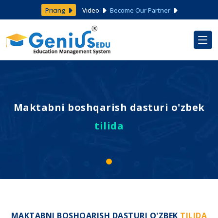
Pricing
Video
Become Our Partner
Maktabni boshqarish dasturi o'zbek
tilida
MAKTABNI BOSHQARISH DASTURI O'ZBEK
TILIDA