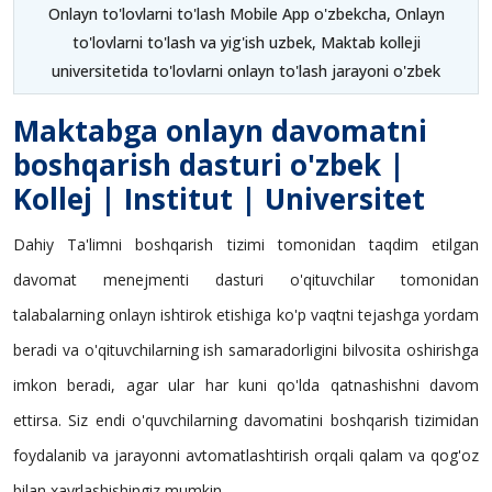
Onlayn to'lovlarni to'lash Mobile App o'zbekcha, Onlayn
to'lovlarni to'lash va yig'ish uzbek, Maktab kolleji
universitetida to'lovlarni onlayn to'lash jarayoni o'zbek
Maktabga onlayn davomatni
boshqarish dasturi o'zbek |
Kollej | Institut | Universitet
Dahiy Ta'limni boshqarish tizimi tomonidan taqdim etilgan
davomat menejmenti dasturi o'qituvchilar tomonidan
talabalarning onlayn ishtirok etishiga ko'p vaqtni tejashga yordam
beradi va o'qituvchilarning ish samaradorligini bilvosita oshirishga
imkon beradi, agar ular har kuni qo'lda qatnashishni davom
ettirsa. Siz endi o'quvchilarning davomatini boshqarish tizimidan
foydalanib va jarayonni avtomatlashtirish orqali qalam va qog'oz
bilan xayrlashishingiz mumkin.