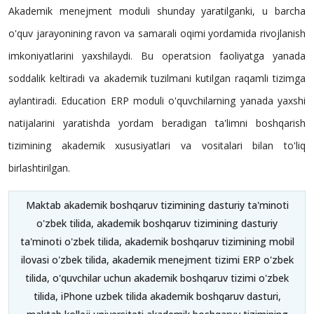
Akademik menejment moduli shunday yaratilganki, u barcha
o'quv jarayonining ravon va samarali oqimi yordamida rivojlanish
imkoniyatlarini yaxshilaydi. Bu operatsion faoliyatga yanada
soddalik keltiradi va akademik tuzilmani kutilgan raqamli tizimga
aylantiradi. Education ERP moduli o'quvchilarning yanada yaxshi
natijalarini yaratishda yordam beradigan ta'limni boshqarish
tizimining akademik xususiyatlari va vositalari bilan to'liq
birlashtirilgan.
Maktab akademik boshqaruv tizimining dasturiy ta'minoti
o'zbek tilida, akademik boshqaruv tizimining dasturiy
ta'minoti o'zbek tilida, akademik boshqaruv tizimining mobil
ilovasi o'zbek tilida, akademik menejment tizimi ERP o'zbek
tilida, o'quvchilar uchun akademik boshqaruv tizimi o'zbek
tilida, iPhone uzbek tilida akademik boshqaruv dasturi,