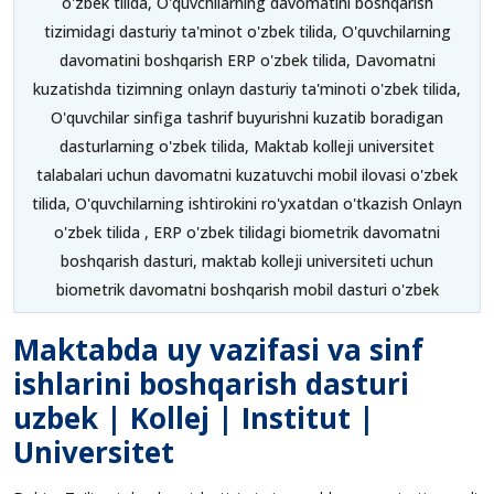
o'zbek tilida, O'quvchilarning davomatini boshqarish
tizimidagi dasturiy ta'minot o'zbek tilida, O'quvchilarning
davomatini boshqarish ERP o'zbek tilida, Davomatni
kuzatishda tizimning onlayn dasturiy ta'minoti o'zbek tilida,
O'quvchilar sinfiga tashrif buyurishni kuzatib boradigan
dasturlarning o'zbek tilida, Maktab kolleji universitet
talabalari uchun davomatni kuzatuvchi mobil ilovasi o'zbek
tilida, O'quvchilarning ishtirokini ro'yxatdan o'tkazish Onlayn
o'zbek tilida , ERP o'zbek tilidagi biometrik davomatni
boshqarish dasturi, maktab kolleji universiteti uchun
biometrik davomatni boshqarish mobil dasturi o'zbek
Maktabda uy vazifasi va sinf
ishlarini boshqarish dasturi
uzbek | Kollej | Institut |
Universitet