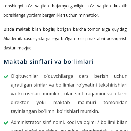
topshiriqni o'z vaqtida bajarayotganligini o'z vaqtida kuzatib
borishlariga yordam berganliklari uchun minnatdor.
Bizda maktab bilan bog'liq bo'lgan barcha tomonlarga quyidagi
Akademik xususiyatlarga ega bo'lgan to'liq maktabni boshqarish
dasturi mavjud:
Maktab sinflari va bo'limlari
O'qituvchilar o'quvchilarga dars berish uchun
ajratilgan sinflar va bo'limlar ro'yxatini tekshirishlari
va ko'rishlari mumkin, ular sinf raqamini va ularni
direktor yoki maktab ma'muri tomonidan
tayinlangan bo'limni ko'rishlari mumkin.
Administrator sinf nomi, kodi va oqimi / bo'limi bilan