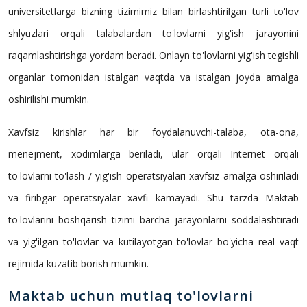
universitetlarga bizning tizimimiz bilan birlashtirilgan turli to'lov
shlyuzlari orqali talabalardan to'lovlarni yig'ish jarayonini
raqamlashtirishga yordam beradi. Onlayn to'lovlarni yig'ish tegishli
organlar tomonidan istalgan vaqtda va istalgan joyda amalga
oshirilishi mumkin.
Xavfsiz kirishlar har bir foydalanuvchi-talaba, ota-ona,
menejment, xodimlarga beriladi, ular orqali Internet orqali
to'lovlarni to'lash / yig'ish operatsiyalari xavfsiz amalga oshiriladi
va firibgar operatsiyalar xavfi kamayadi. Shu tarzda Maktab
to'lovlarini boshqarish tizimi barcha jarayonlarni soddalashtiradi
va yig'ilgan to'lovlar va kutilayotgan to'lovlar bo'yicha real vaqt
rejimida kuzatib borish mumkin.
Maktab uchun mutlaq to'lovlarni