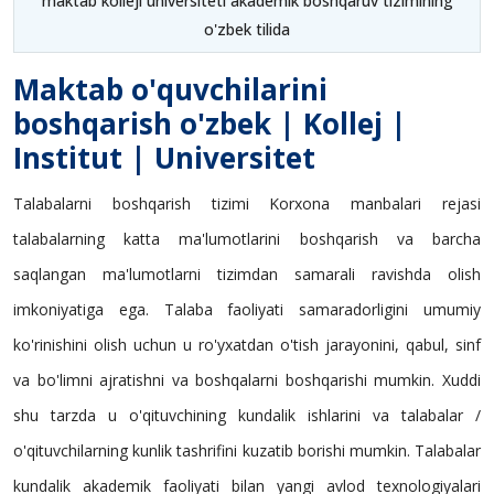
maktab kolleji universiteti akademik boshqaruv tizimining
o'zbek tilida
Maktab o'quvchilarini
boshqarish o'zbek | Kollej |
Institut | Universitet
Talabalarni boshqarish tizimi Korxona manbalari rejasi
talabalarning katta ma'lumotlarini boshqarish va barcha
saqlangan ma'lumotlarni tizimdan samarali ravishda olish
imkoniyatiga ega. Talaba faoliyati samaradorligini umumiy
ko'rinishini olish uchun u ro'yxatdan o'tish jarayonini, qabul, sinf
va bo'limni ajratishni va boshqalarni boshqarishi mumkin. Xuddi
shu tarzda u o'qituvchining kundalik ishlarini va talabalar /
o'qituvchilarning kunlik tashrifini kuzatib borishi mumkin. Talabalar
kundalik akademik faoliyati bilan yangi avlod texnologiyalari