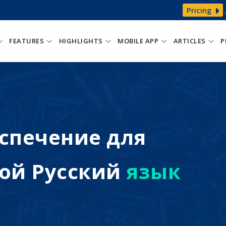
Pricing
FEATURES
HIGHLIGHTS
MOBILE APP
ARTICLES
P
спечение для
ой Русский
язык