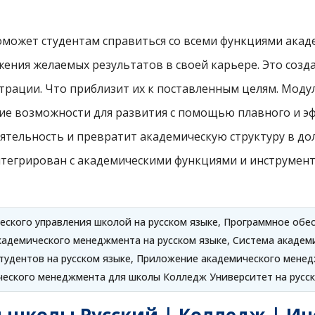
может студентам справиться со всеми функциями акад
ния желаемых результатов в своей карьере. Это создас
трации. Что приблизит их к поставленным целям. Моду
ие возможности для развития с помощью плавного и эф
еятельность и превратит академическую структуру в д
нтегрирован с академическими функциями и инструмен
ского управления школой на русском языке, Программное обе
кадемического менеджмента на русском языке, Система академи
удентов на русском языке, Приложение академического менедж
еского менеджмента для школы Колледж Университет на русс