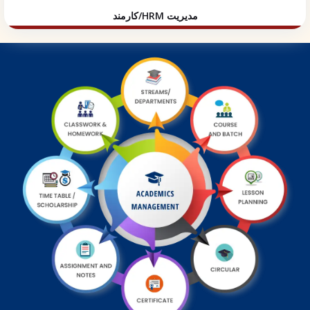
کارمند/HRM مدیریت