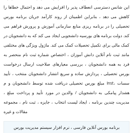
این شانس دسترسی انعطاف پذیر را افزایش می دهد و احتمال خطاها را
کاهش می دهد ، بنابراین اطمینان از روند کارآمد جریان برنامه بورس
تحصیلی را در برنامه ریزی منابع سازمانی آموزش و پرورش فراهم می
کند. دولت برنامه های بورسیه دانشجویی ایجاد می کند که به دانشجویان در
کمک مالی برای تکمیل تحصیلات کمک می کند. ماژول ویژگی های مختلفی
مانند ثبت نام آنلاین دانش آموزان ، اختصاص شماره ثبت نام منحصر به
فرد به همه دانشجویان ، بررسی معیارهای صلاحیت ارسال درخواست
بورس تحصیلی ، پردازش ساده و سریع انتشار دانشجویان منتخب ، تأیید
مبلغ بورس تحصیلی دریافت شده توسط دانشجویان و م Instسسات ،
هشدار پیامکی به دانشجویان / والدین در مورد تأیید و پرداخت مبلغ ،
مدیریت چندین برنامه ، ایجاد لیست انتخاب ، جایزه ، ثبت نام ، مجموعه
مقالات و غیره
برنامه بورس آنلاین فارسی ، نرم افزار سیستم مدیریت بورس